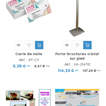
Carte de visite
Porte-brochures cristal
sur pied
Réf. :
XP-CV
Réf. :
XA-214710
0,39 €
0,47 €
114,33 €
137,20 €