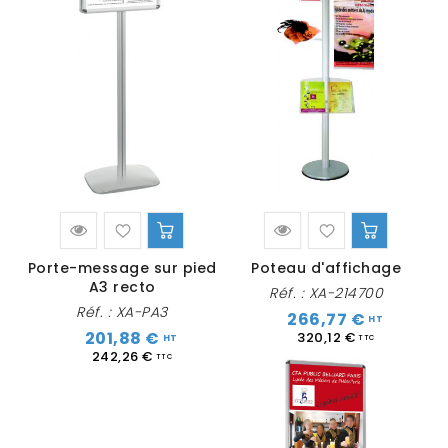
Porte-message sur pied
Poteau d'affichage
A3 recto
Réf. :
XA-214700
Réf. :
XA-PA3
266,77 €
201,88 €
320,12 €
242,26 €