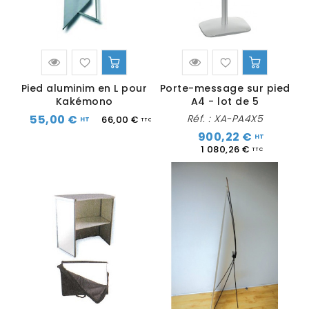
Pied aluminim en L pour
Porte-message sur pied
Kakémono
A4 - lot de 5
55,00 €
Réf. :
XA-PA4X5
66,00 €
900,22 €
1 080,26 €