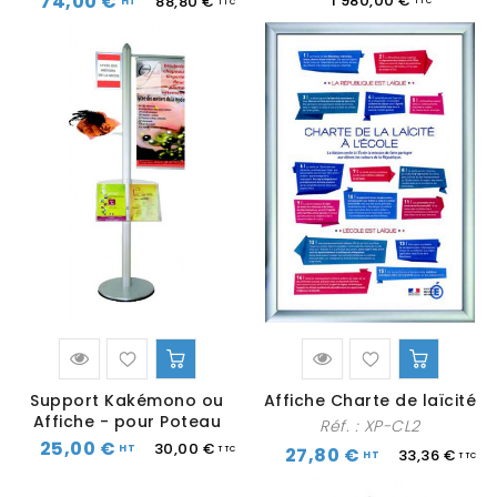
74,00 €
1 980,00 €
88,80 €
Support Kakémono ou
Affiche Charte de laïcité
Affiche - pour Poteau
Réf. :
XP-CL2
25,00 €
30,00 €
27,80 €
33,36 €