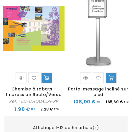
Chemise à rabats -
Porte-message incliné sur
Impression Recto/Verso
pied
138,00 €
Réf. :
KD-CHQUADRI-RV
165,60 €
1,90 €
2,28 €
Affichage 1-12 de 65 article(s)