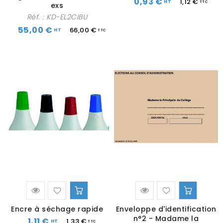
0,93 €
1,12 €
exs
Réf. :
KD-EL2CIBU
55,00 €
66,00 €
Encre à séchage rapide
Enveloppe d'identification
n°2 - Madame la
1,11 €
1,33 €