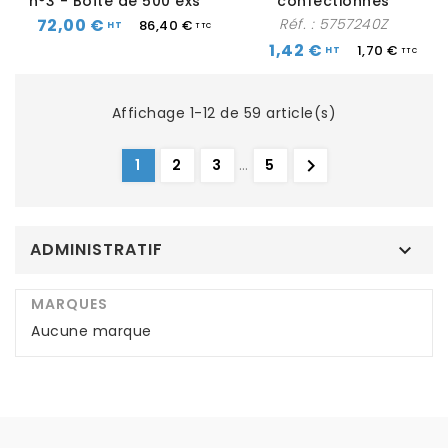
n°3 - Boîte de 500 exs
confectionnés
72,00 €
Réf. :
5757240Z
86,40 €
1,42 €
1,70 €
Affichage 1-12 de 59 article(s)

1
2
3
…
5
ADMINISTRATIF

MARQUES
Aucune marque