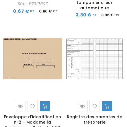
tampon encreur
Réf. :
5731050Z
automatique
0,67 €
0,80 €
3,30 €
3,96 €
Enveloppe d'identification
Registre des comptes de
n°2 - Madame la
trésorerie