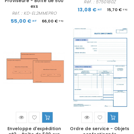
Proviseure - Boîte de 500
Réf. :
5750180Z
exs
13,08 €
15,70 €
Réf. :
KD-EL2MMEPRO
55,00 €
66,00 €
Enveloppe d'expédition
Ordre de service - Objets