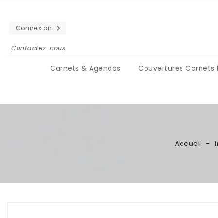
Connexion

Contactez-nous
Carnets & Agendas
Couvertures Carnets
CARNETS PERSONNALISÉS
Agenda-carnet - Avec semainier
Traditionnel - Le carnet bleu
Kalaméo - Le carnet couleur
Accueil