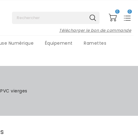
0
0
Télécharger le bon de commande
use Numérique
Équipement
Ramettes
es de sécurité
ement
Flyers - brochures - affiches
 PVC vierges
s