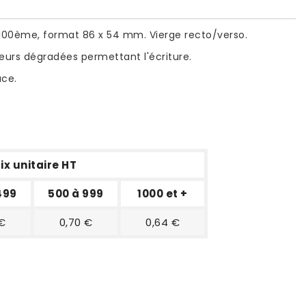
100ème, format 86 x 54 mm. Vierge recto/verso.
leurs dégradées permettant l'écriture.
ace.
ix unitaire HT
499
500 à 999
1000 et +
 €
0,70 €
0,64 €