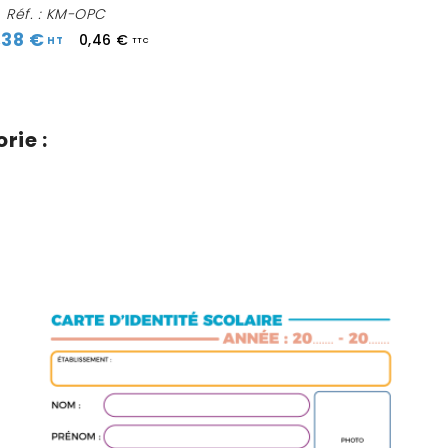
Réf. : KM-OPC
,38 €
0,46 €
rie :