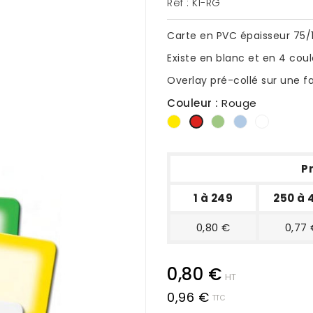
Réf :
KI-RG
Carte en PVC épaisseur 75/
Existe en blanc et en 4 cou
Overlay pré-collé sur une f
Couleur :
Rouge
Jaune
Vert
Bleu
Blanc
Rouge
Pr
1 à 249
250 à 
0,80 €
0,77
0,80 €
HT
0,96 €
TTC